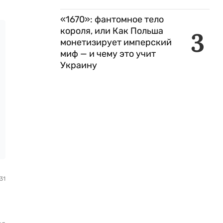
«1670»: фантомное тело
короля, или Как Польша
3
монетизирует имперский
миф — и чему это учит
Украину
31