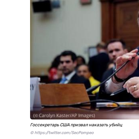
Госсекретарь США призвал наказать убийц
© https://twitter.com/SecPompeo