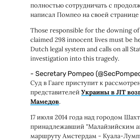
полностью сотрудничать с продолж
написал Помпео на своей странице в
Those responsible for the downing of 
claimed 298 innocent lives must be he
Dutch legal system and calls on all St
investigation into this tragedy.
- Secretary Pompeo (@SecPompe
Суд в Гааге приступит к рассмотрен
представителей
Украины в JIT воз
Мамедов
.
17 июля 2014 года над городом Шахт
принадлежавший "Малайзийским а
маршруту Амстердам - Куала-Лумпу