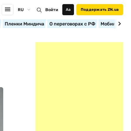
RU
Войти
Аа
Поддержать ZN.ua
Пленки Миндича
О переговорах с РФ
Мобилизация