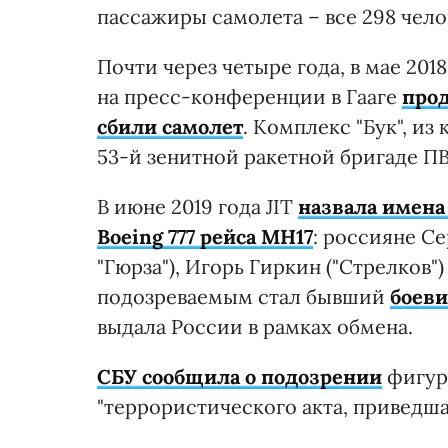
пассажиры самолета – все 298 чело
Почти через четыре года, в мае 201
на пресс-конференции в Гааге
прод
сбили самолет
. Комплекс "Бук", и
53-й зенитной ракетной бригаде П
В июне 2019 года JIT
назвала имена
Boeing 777 рейса MH17
: россияне Се
"Гюрза"), Игорь Гиркин ("Стрелков"
подозреваемым стал бывший
боеви
выдала России в рамках обмена.
СБУ сообщила о подозрении
фигура
"террористического акта, приведшая