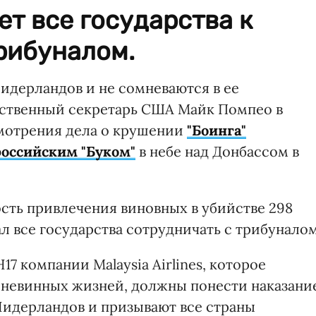
т все государства к
рибуналом.
дерландов и не сомневаются в ее
рственный секретарь США Майк Помпео в
смотрения дела о крушении
"Боинга"
российским "Буком"
в небе над Донбассом в
ость привлечения виновных в убийстве 298
ал все государства сотрудничать с трибуналом
7 компании Malaysia Airlines, которое
 невинных жизней, должны понести наказани
Нидерландов и призывают все страны