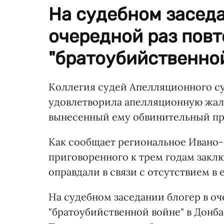
На судебном засед
очередной раз повт
"братоубийственной
Коллегия судей Апелляционного с
удовлетворила апелляционную жало
вынесенный ему обвинительный при
Как сообщает региональное Ивано-Ф
приговоренного к трем годам заклю
оправдали в связи с отсутствием в 
На судебном заседании блогер в оч
"братоубийственной войне" в Донба