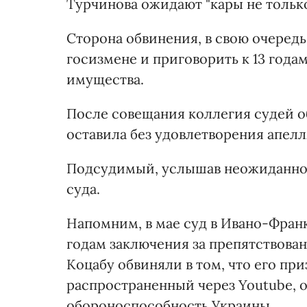
Турчинова ожидают "кары не только
Сторона обвинения, в свою очередь
госизмене и приговорить к 13 год
имущества.
После совещания коллегия судей о
оставила без удовлетворения апел
Подсудимый, услышав неожиданное 
суда.
Напомним, в мае суд в Ивано-Фран
годам заключения за препятствова
Коцабу обвиняли в том, что его пр
распространенный через Youtube, о
обороноспособность Украины.