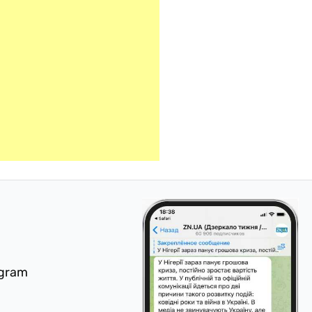
egram