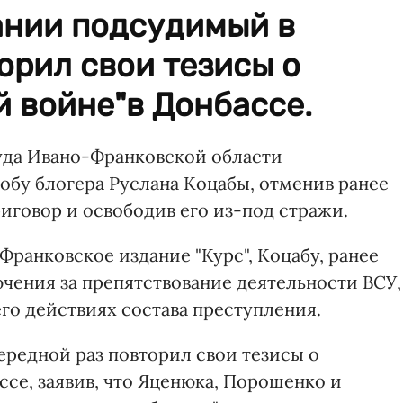
ании подсудимый в
орил свои тезисы о
 войне"в Донбассе.
уда Ивано-Франковской области
бу блогера Руслана Коцабы, отменив ранее
говор и освободив его из-под стражи.
ранковское издание "Курс", Коцабу, ранее
чения за препятствование деятельности ВСУ,
его действиях состава преступления.
ередной раз повторил свои тезисы о
ссе, заявив, что Яценюка, Порошенко и