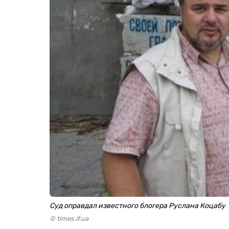
Суд оправдал известного блогера Руслана Коцабу
© times.if.ua