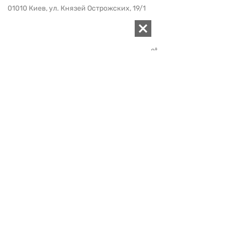
01010 Киев, ул. Князей Острожских, 19/1
Телефон редакции:
+380 (44) 280-04-85
Электронная почта редакции:
zn94@ukr.net
Электронная почта службы новостей:
editor@zn.ua
СОЦСЕТИ
ПОДДЕРЖАТЬ ZN.UA
Поддержать независимую
журналистику!
ЗЕРКАЛО НЕДЕЛИ
не подводим с 1994-го года
АРХИВ