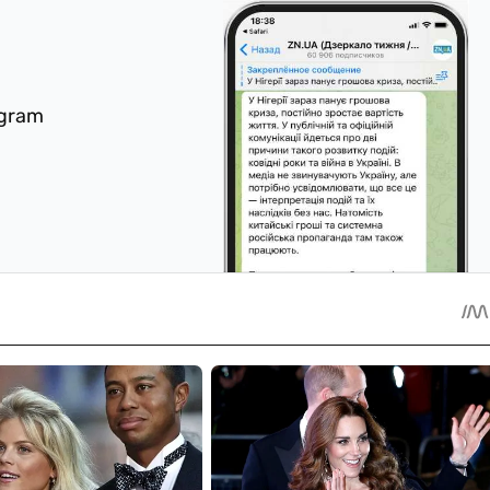
egram