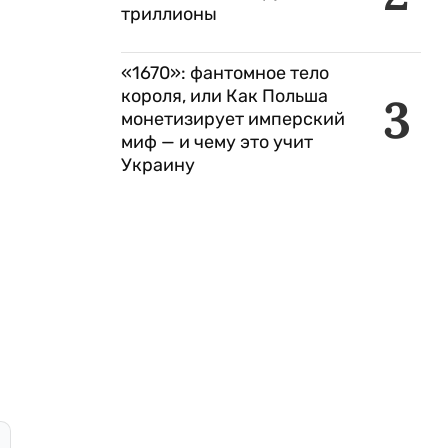
триллионы
«1670»: фантомное тело
короля, или Как Польша
3
монетизирует имперский
миф — и чему это учит
Украину