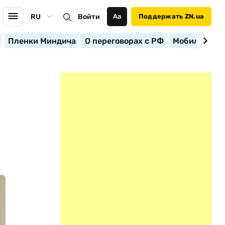
RU
Войти
Аа
Поддержать ZN.ua
Пленки Миндича
О переговорах с РФ
Мобилизация