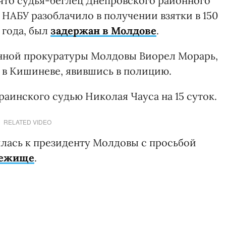
 что судья-беглец Днепровского районного
 НАБУ разоблачило в получении взятки в 150
 года, был
задержан в Молдове
.
нной прокуратуры Молдовы Виорел Морарь,
 в Кишиневе, явившись в полицию.
раинского судью Николая Чауса на 15 суток.
RELATED VIDEO
илась к президенту Молдовы с просьбой
бежище
.