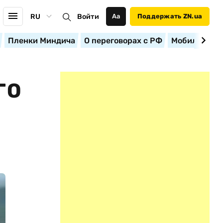
RU
Войти
Аа
Поддержать ZN.ua
Пленки Миндича
О переговорах с РФ
Мобилизация
ГО