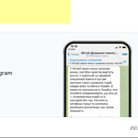
egram