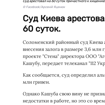
Суд арестовал на 60 суток причастного к хищению
© Facebook/Арсеній Яценюк
Cуд Киева арестова
60 суток.
Соломенский районный суд Киева а
внесения залога в размере 3,6 млн
проекте "Стена" директора ООО "А
Кашубу, передает телеканал "112 Укр
Как сообщается, суд определил альт
млн гривен.
Однако Кашуба свою вину не призн
недостатки в работе, но это со вре