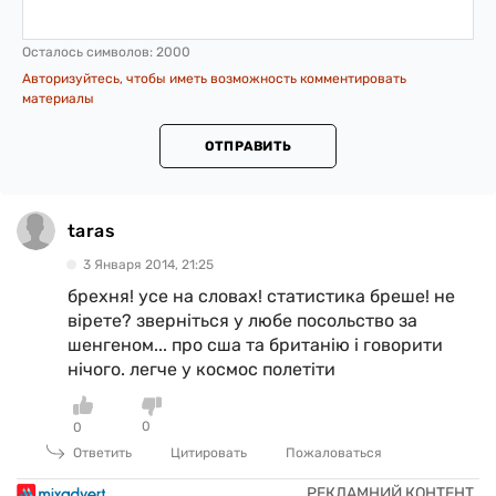
Осталось символов:
2000
Авторизуйтесь, чтобы иметь возможность комментировать
материалы
ОТПРАВИТЬ
taras
3 Января 2014, 21:25
брехня! усе на словах! статистика бреше! не
вірете? зверніться у любе посольство за
шенгеном... про сша та британію і говорити
нічого. легче у космос полетіти
0
0
Ответить
Цитировать
Пожаловаться