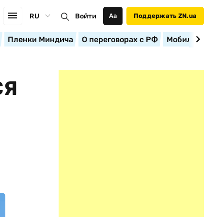
RU
Войти
Аа
Поддержать ZN.ua
Пленки Миндича
О переговорах с РФ
Мобилизация
СЯ