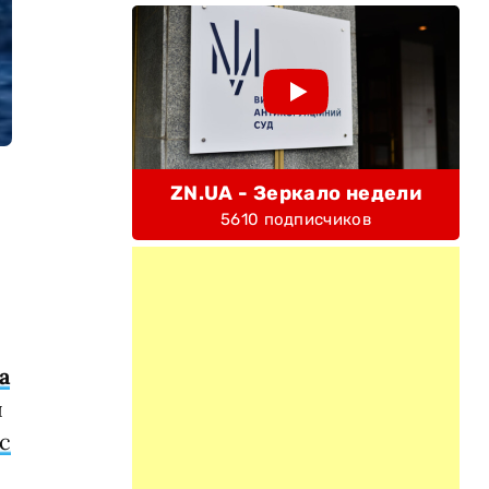
ZN.UA - Зеркало недели
я
5610 подписчиков
а
ы
с