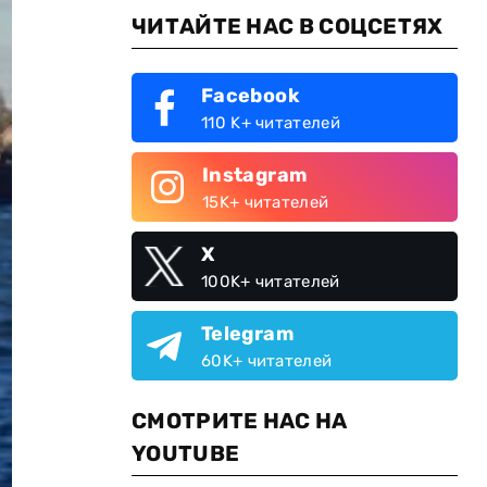
ЧИТАЙТЕ НАС В СОЦСЕТЯХ
Facebook
110 K+ читателей
Instagram
15K+ читателей
X
100K+ читателей
Telegram
60K+ читателей
СМОТРИТЕ НАС НА
YOUTUBE