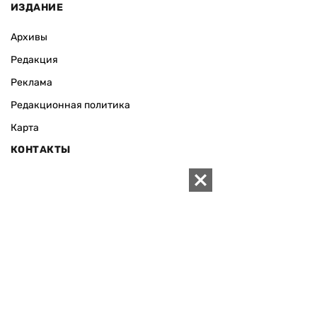
ИЗДАНИЕ
Архивы
Редакция
Реклама
Редакционная политика
Карта
КОНТАКТЫ
01010 Киев, ул. Князей Острожских, 19/1
Телефон редакции:
+380 (44) 280-04-85
Электронная почта редакции:
zn94@ukr.net
Электронная почта службы новостей:
editor@zn.ua
СОЦСЕТИ