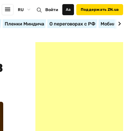
RU
Войти
Аа
Поддержать ZN.ua
Пленки Миндича
О переговорах с РФ
Мобилизация
В