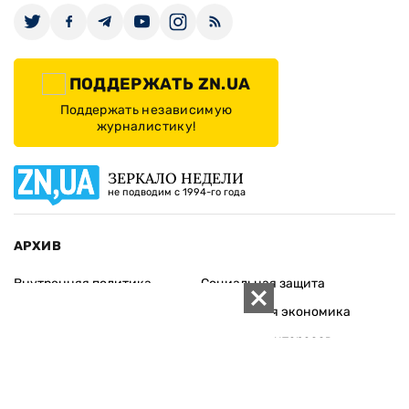
ПОДДЕРЖАТЬ ZN.UA
Поддержать независимую
журналистику!
ЗЕРКАЛО НЕДЕЛИ
не подводим с 1994-го года
АРХИВ
Внутренняя политика
Социальная защита
Международная политика
Зарубежная экономика
Макроуровень
Конфликт интересов
Энергорынок
Экономическая
безопасность
Приватизация