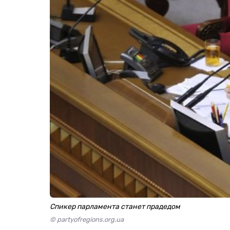
Спикер парламента станет прадедом
© partyofregions.org.ua