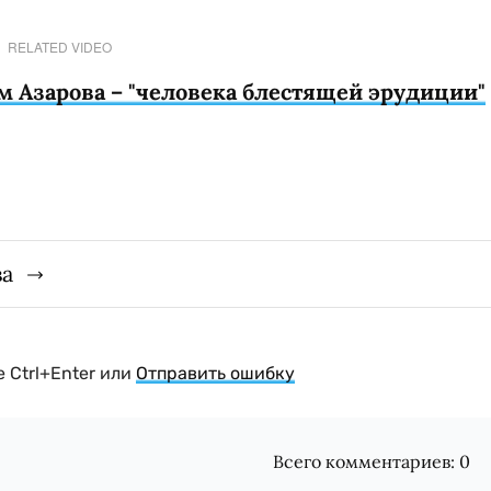
RELATED VIDEO
м Азарова – "человека блестящей эрудиции"
ва
 Ctrl+Enter или
Отправить ошибку
Всего комментариев:
0