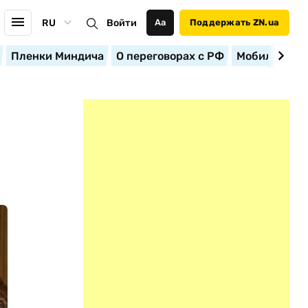
RU
Войти
Аа
Поддержать ZN.ua
Пленки Миндича
О переговорах с РФ
Мобилизация