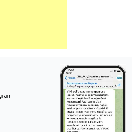
egram