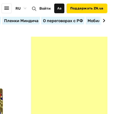
RU
Войти
Аа
Поддержать ZN.ua
Пленки Миндича
О переговорах с РФ
Мобилизация