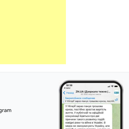
egram