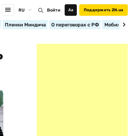
RU
Войти
Аа
Поддержать ZN.ua
Пленки Миндича
О переговорах с РФ
Мобилизация
Ь