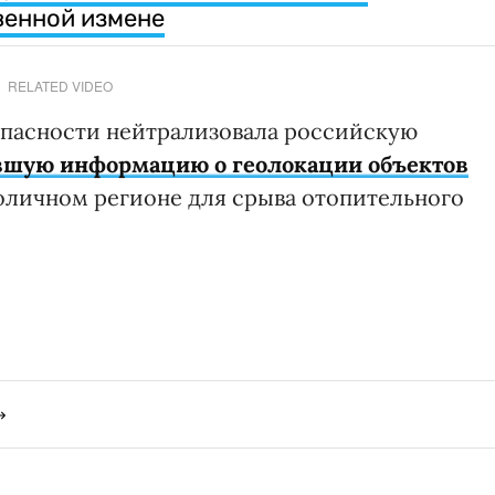
венной измене
RELATED VIDEO
опасности нейтрализовала российскую
вшую информацию о геолокации объектов
оличном регионе для срыва отопительного