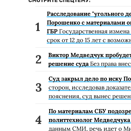
СМОТРИТЕ СПЕЦТЕМУ:
Расследование "угольного д
Порошенко с материалами о
ГБР
Государственная измена
срок от 12 до 15 лет с возм
Виктор Медведчук пробуде
решение суда
Без права внес
Суд закрыл дело по иску П
сторон, исследовав доказат
пояснения, суд вынес решен
По материалам СБУ подозре
политтехнолог Медведчука
данным СМИ, речь идет о М