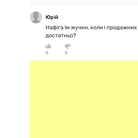
Юрій
Нафіга їм жучки, коли і продажни
достатньо?
0
0