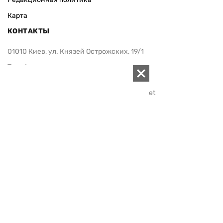
Карта
КОНТАКТЫ
01010 Киев, ул. Князей Острожских, 19/1
Телефон редакции:
+380 (44) 280-04-85
Электронная почта редакции:
zn94@ukr.net
Электронная почта службы новостей:
editor@zn.ua
СОЦСЕТИ
ПОДДЕРЖАТЬ ZN.UA
Поддержать независимую
журналистику!