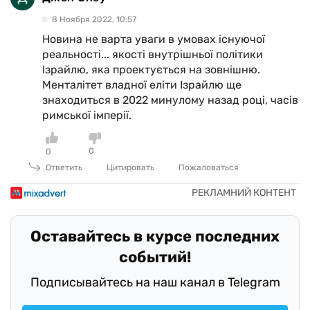
8 Ноября 2022, 10:57
Новина не варта уваги в умовах існуючої
реальності... якості внутрішньої політики
Ізрайлю, яка проектується на зовнішню.
Менталітет владної еліти Ізрайлю ще
знаходиться в 2022 минулому назад році, часів
римської імперії.
0
0
Ответить
Цитировать
Пожаловаться
Оставайтесь в курсе последних
событий!
Подписывайтесь на наш канал в Telegram