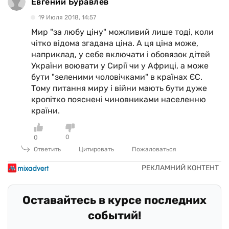
Евгений Буравлев
19 Июля 2018, 14:57
Мир "за любу ціну" можливий лише тоді, коли
чітко відома згадана ціна. А ця ціна може,
наприклад, у себе включати і обовязок дітей
України воювати у Сирії чи у Африці, а може
бути "зеленими чоловічками" в країнах ЄС.
Тому питання миру і війни мають бути дуже
кропітко пояснені чиновниками населенню
країни.
0
0
Ответить
Цитировать
Пожаловаться
Оставайтесь в курсе последних
событий!