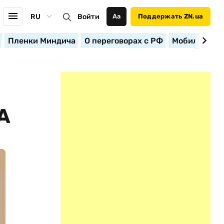
RU
Войти
Аа
Поддержать ZN.ua
Пленки Миндича
О переговорах с РФ
Мобилизация
А