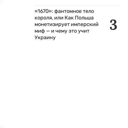
«1670»: фантомное тело
короля, или Как Польша
3
монетизирует имперский
миф — и чему это учит
Украину