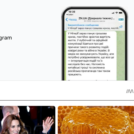
egram