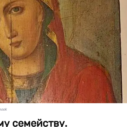
book
му семейству.