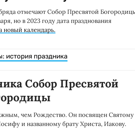
обряда отмечают Собор Пресвятой Богородиц
аря, но в 2023 году дата празднования
 новый календарь.
ы: история праздника
ника Собор Пресвятой
городицы
важным, чем Рождество. Он посвящен Святому
осифу и названному брату Христа, Иакову.