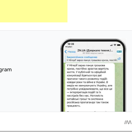
egram