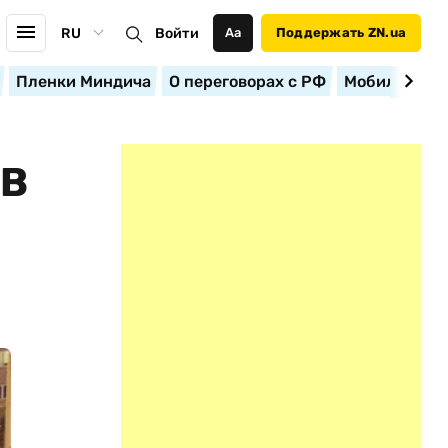
RU
Войти
Аа
Поддержать ZN.ua
Пленки Миндича
О переговорах с РФ
Мобилизация
ИВ