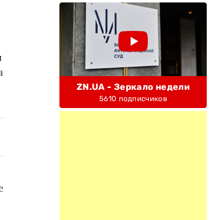
ы
а
ZN.UA - Зеркало недели
5610 подписчиков
е