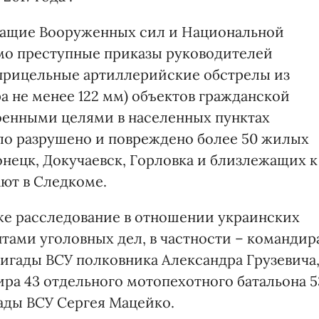
жащие Вооруженных сил и Национальной
мо преступные приказы руководителей
 прицельные артиллерийские обстрелы из
а не менее 122 мм) объектов гражданской
оенными целями в населенных пунктах
ыло разрушено и повреждено более 50 жилых
онецк, Докучаевск, Горловка и близлежащих к
ают в Следкоме.
же расследование в отношении украинских
тами уголовных дел, в частности – командир
игады ВСУ полковника Александра Грузевича
дира 43 отдельного мотопехотного батальона 5
ады ВСУ Сергея Мацейко.