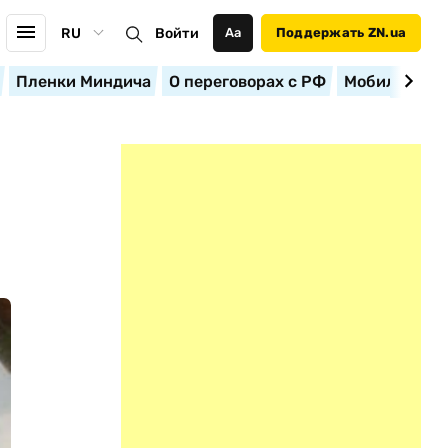
RU
Войти
Аа
Поддержать ZN.ua
Пленки Миндича
О переговорах с РФ
Мобилизация