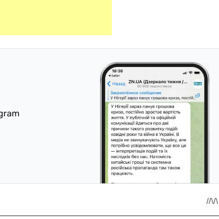
egram