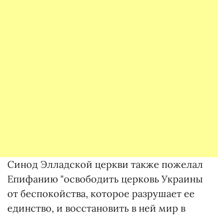
Синод Элладской церкви также пожелал
Епифанию "освободить церковь Украины
от беспокойства, которое разрушает ее
единство, и восстановить в ней мир в