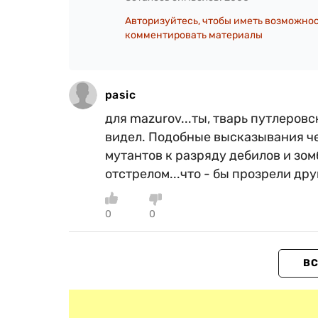
Авторизуйтесь, чтобы иметь возможно
комментировать материалы
pasic
для mazurov...ты, тварь путлеровск
видел. Подобные высказывания ч
мутантов к разряду дебилов и зом
отстрелом...что - бы прозрели дру
0
0
ВС