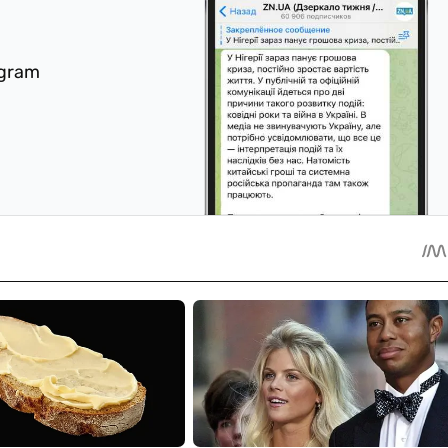
egram