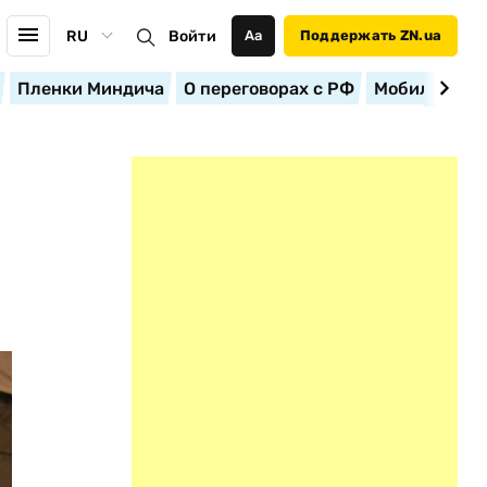
RU
Войти
Аа
Поддержать ZN.ua
Пленки Миндича
О переговорах с РФ
Мобилизация