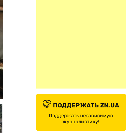
Боевики прибывают на Донбасс из России ©
ПОДДЕРЖАТЬ ZN.UA
Поддержать независимую
журналистику!