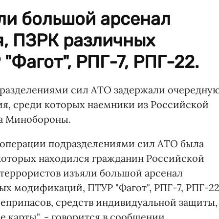
ли большой арсенал
я, ПЗРК различных
"Фагот", РПГ-7, РПГ-22.
дразделениями сил АТО задержали очередну
я, среди которых наемники из Российской
а Минобороны.
 операции подразделениями сил АТО была
 которых находился гражданин Российской
 террористов изъяли большой арсенал
х модификаций, ПТУР "Фагот", РПГ-7, РПГ-22
оеприпасов, средств индивидуальной защиты,
 карты", - говорится в сообщении.