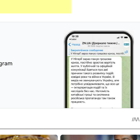
egram