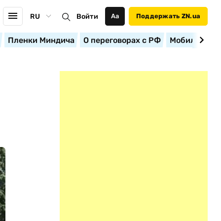
RU
Войти
Аа
Поддержать ZN.ua
Пленки Миндича
О переговорах с РФ
Мобилизация