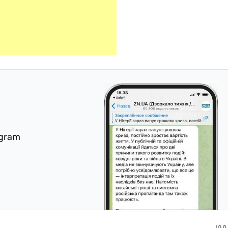
egram