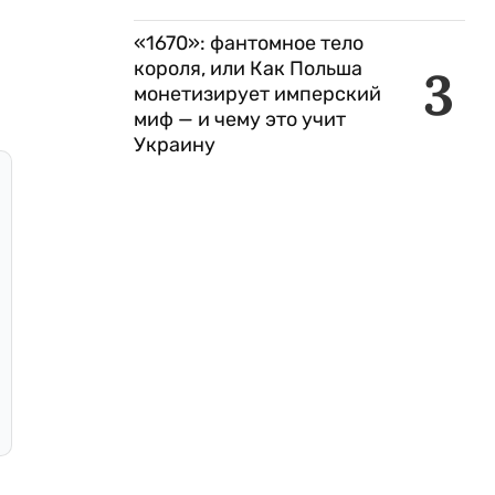
«1670»: фантомное тело
короля, или Как Польша
3
монетизирует имперский
миф — и чему это учит
Украину