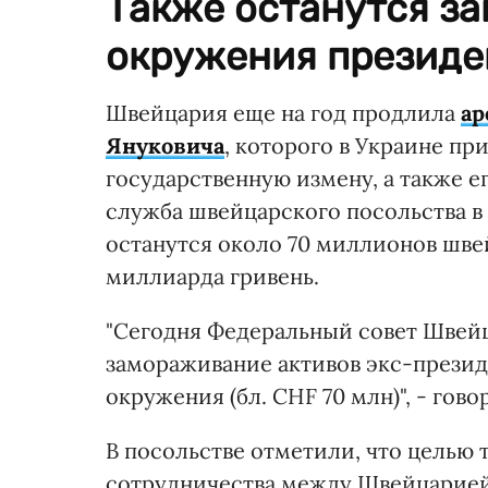
Также останутся з
окружения президе
Швейцария еще на год продлила
ар
Януковича
, которого в Украине пр
государственную измену, а также е
служба швейцарского посольства в
останутся около 70 миллионов швей
миллиарда гривень.
"Сегодня Федеральный совет Швейц
замораживание активов экс-презид
окружения (бл. CHF 70 млн)", - гов
В посольстве отметили, что целью
сотрудничества между Швейцарией