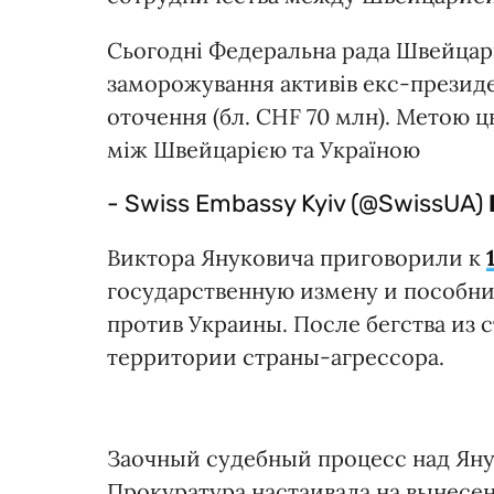
Сьогодні Федеральна рада Швейцарі
заморожування активів екс-президе
оточення (бл. CHF 70 млн). Метою ц
між Швейцарією та Україною
- Swiss Embassy Kyiv (@SwissUA)
Виктора Януковича приговорили к
государственную измену и пособни
против Украины. После бегства из с
территории страны-агрессора.
Заочный судебный процесс над Янук
Прокуратура настаивала на вынес