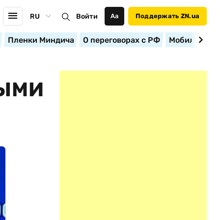
RU
Войти
Аа
Поддержать ZN.ua
Пленки Миндича
О переговорах с РФ
Мобилизация
НЫМИ