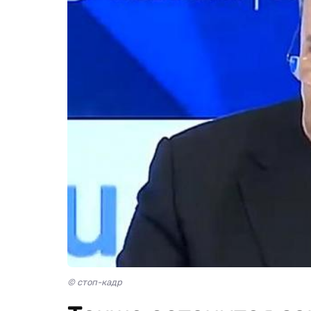
© стоп-кадр