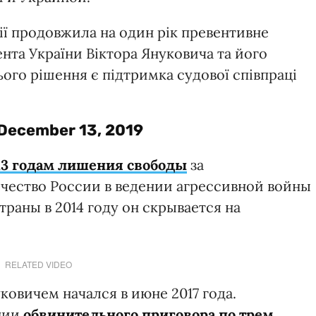
ї продовжила на один рік превентивне
нта України Віктора Януковича та його
ього рішення є підтримка судової співпраці
December 13, 2019
13 годам лишения свободы
за
чество России в ведении агрессивной войны
траны в 2014 году он скрывается на
RELATED VIDEO
овичем начался в июне 2017 года.
ении
обвинительного приговора по трем