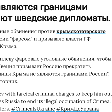
являются границами
ают шведские дипломаты.
вные обвинения против
крымскотатарского
сии "фарсом" и призывало власти РФ
 Крыма.
илеву фарсовые уголовные обвинения, чтобы
 Швеция призывает Россию прекратить
ицы Крыма не являются границами России", 
торник.
v with farcical criminal charges to keep him ou
 Russia to end its illegal occupation of Crimea.
ders.
#CrimeaIsUkraine
#КримЦеУкраїна