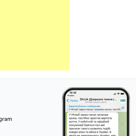
egram