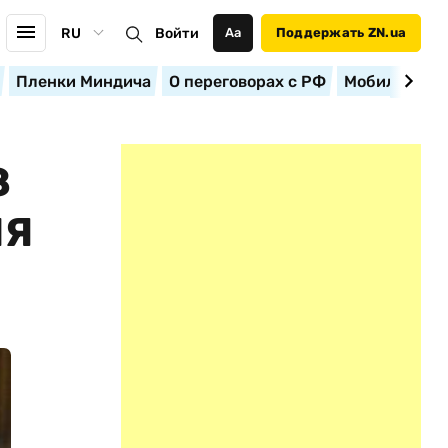
RU
Войти
Аа
Поддержать ZN.ua
Пленки Миндича
О переговорах с РФ
Мобилизация
З
ИЯ