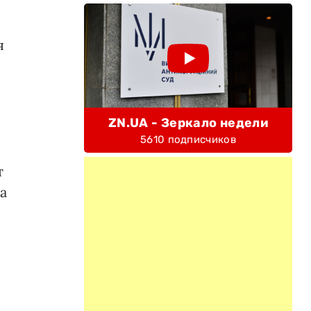
я
ZN.UA - Зеркало недели
5610 подписчиков
т
а