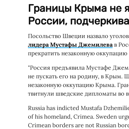
Границы Крыма не 
России, подчеркив
Посольство Швеции назвало уголо
лидера Мустафы Джемилева
в Рос
прекратить незаконную оккупацию
"Россия предъявила Мустафе Джем
не пускать его на родину, в Крым.
незаконную оккупацию Крыма. Гран
твитнули шведские дипломаты во в
Russia has indicted Mustafa Dzhemilie
of his homeland, Crimea. Sweden urges
Crimean borders are not Russian bor