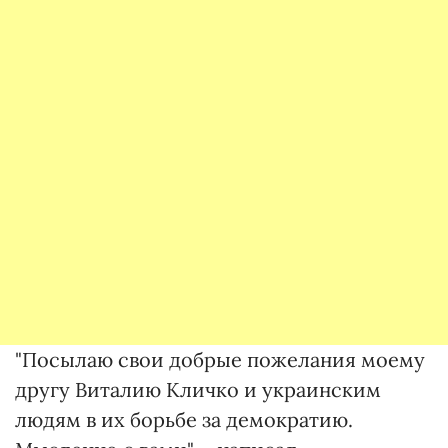
"Посылаю свои добрые пожелания моему
другу Виталию Кличко и украинским
людям в их борьбе за демократию.