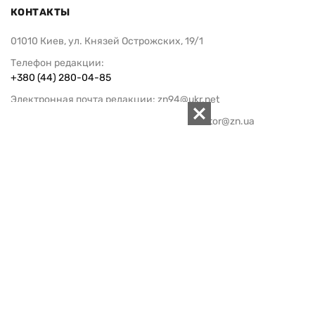
КОНТАКТЫ
01010 Киев, ул. Князей Острожских, 19/1
Телефон редакции:
+380 (44) 280-04-85
Электронная почта редакции:
zn94@ukr.net
Электронная почта службы новостей:
editor@zn.ua
СОЦСЕТИ
ПОДДЕРЖАТЬ ZN.UA
Поддержать независимую
журналистику!
ЗЕРКАЛО НЕДЕЛИ
не подводим с 1994-го года