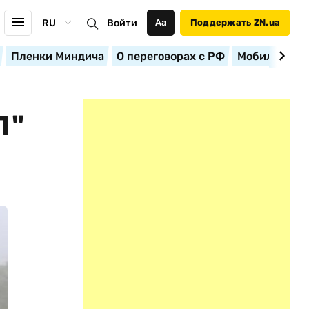
RU
Войти
Аа
Поддержать ZN.ua
Пленки Миндича
О переговорах с РФ
Мобилизация
Л"