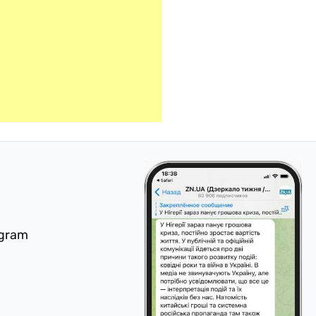
egram