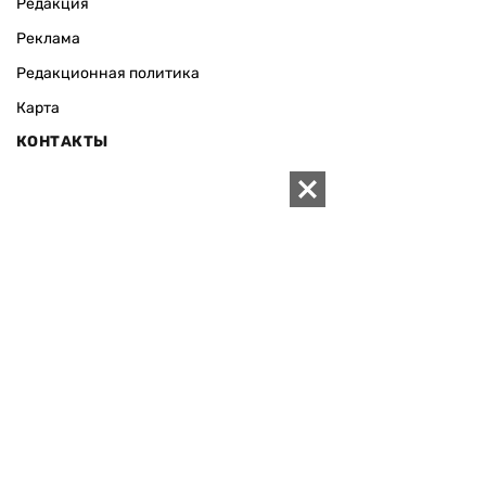
Редакция
Реклама
Редакционная политика
Карта
КОНТАКТЫ
01010 Киев, ул. Князей Острожских, 19/1
Телефон редакции:
+380 (44) 280-04-85
Электронная почта редакции:
zn94@ukr.net
Электронная почта службы новостей:
editor@zn.ua
СОЦСЕТИ
ПОДДЕРЖАТЬ ZN.UA