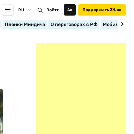
RU
Войти
Аа
Поддержать ZN.ua
Пленки Миндича
О переговорах с РФ
Мобилизация