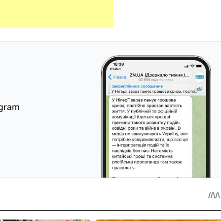
egram