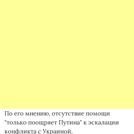
По его мнению, отсутствие помощи
"только поощряет Путина" к эскалации
конфликта с Украиной.