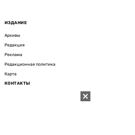
ИЗДАНИЕ
Архивы
Редакция
Реклама
Редакционная политика
Карта
КОНТАКТЫ
01010 Киев, ул. Князей Острожских, 19/1
Телефон редакции:
+380 (44) 280-04-85
Электронная почта редакции:
zn94@ukr.net
Электронная почта службы новостей:
editor@zn.ua