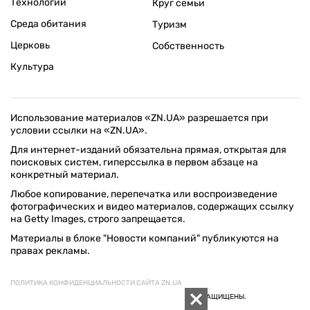
Технологии
Круг семьи
Среда обитания
Туризм
Церковь
Собственность
Культура
Использование материалов «ZN.UA» разрешается при
условии ссылки на «ZN.UA».
Для интернет-изданий обязательна прямая, открытая для
поисковых систем, гиперссылка в первом абзаце на
конкретный материал.
Любое копирование, перепечатка или воспроизведение
фотографических и видео материалов, содержащих ссылку
на Getty Images, строго запрещается.
Материалы в блоке "Новости компаний" публикуются на
правах рекламы.
ПОЛИТИКА КОНФИДЕНЦИАЛЬНОСТИ САЙТА ZN.UA
© 1994–2026 «ЗЕРКАЛО НЕДЕЛИ. УКРАИНА». ВСЕ ПРАВА ЗАЩИЩЕНЫ.