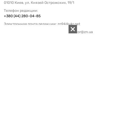
01010 Киев, ул. Князей Острожских, 19/1
Телефон редакции:
+380 (44) 280-04-85
Электронная почта редакции:
zn94@ukr.net
Электронная почта службы новостей:
editor@zn.ua
СОЦСЕТИ
ПОДДЕРЖАТЬ ZN.UA
Поддержать независимую
журналистику!
ЗЕРКАЛО НЕДЕЛИ
не подводим с 1994-го года
АРХИВ