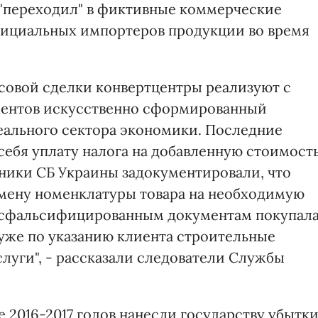
 "переходил" в фиктивные коммерческие
фициальных импортеров продукции во время
совой сделки конвертцентры реализуют с
ментов искусственно сформированный
еального сектора экономики. Последние
ебя уплату налога на добавленную стоимост
ники СБ Украины задокументировали, что
ену номенклатуры товара на необходимую
по сфальсифицированным документам покупал
 уже по указанию клиента строительные
уги", - рассказали следователи Службы
 2016-2017 годов нанесли государству убытк