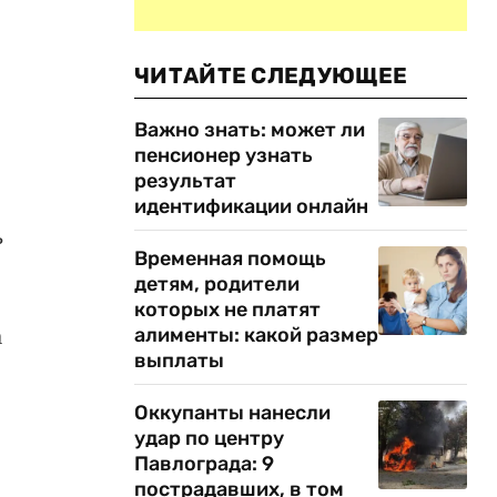
ЧИТАЙТЕ СЛЕДУЮЩЕЕ
Важно знать: может ли
пенсионер узнать
результат
идентификации онлайн
ь
Временная помощь
детям, родители
которых не платят
а
алименты: какой размер
выплаты
Оккупанты нанесли
удар по центру
Павлограда: 9
и
пострадавших, в том