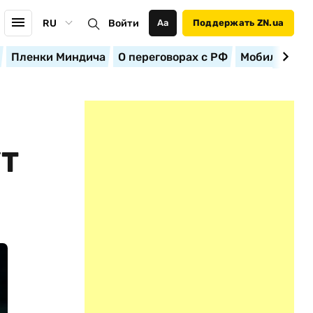
RU
Войти
Аа
Поддержать ZN.ua
Пленки Миндича
О переговорах с РФ
Мобилизация
УТ