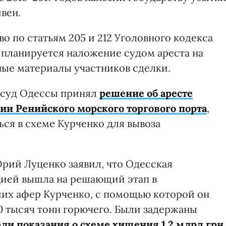
вен.
о по статьям 205 и 212 Уголовного кодекса
 планируется наложение судом ареста на
ные материалы участников сделки.
суд Одессы принял
решение об аресте
ии Ренийского морского торгового порта
,
ся в схеме Курченко для вывоза
рий Луценко заявил, что Одесская
цией вышла на решающий этап в
их афер Курченко, с помощью которой он
 тысяч тонн горючего. Были задержаны
али показания о схеме хищения 1,2 млрд грн