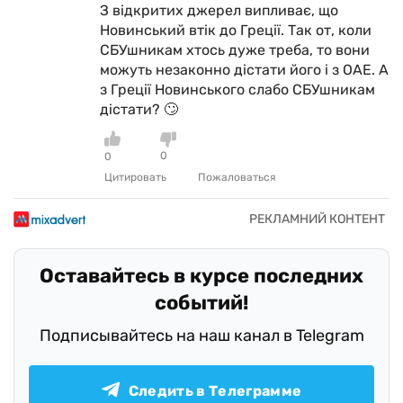
З відкритих джерел випливає, що
Новинський втік до Греції. Так от, коли
СБУшникам хтось дуже треба, то вони
можуть незаконно дістати його і з ОАЕ. А
з Греції Новинського слабо СБУшникам
дістати? 🙄
0
0
Цитировать
Пожаловаться
Оставайтесь в курсе последних
событий!
Подписывайтесь на наш канал в Telegram
Следить в Телеграмме