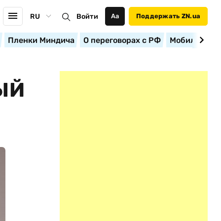
RU
Войти
Аа
Поддержать ZN.ua
Пленки Миндича
О переговорах с РФ
Мобилизация
ЫЙ