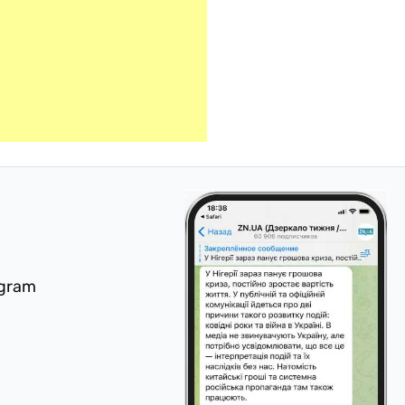
egram