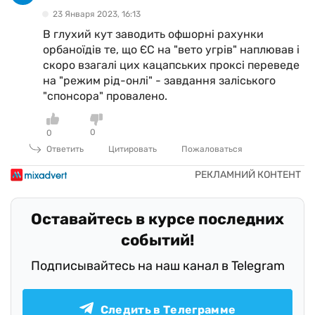
23 Января 2023, 16:13
В глухий кут заводить офшорні рахунки
орбаноїдів те, що ЄС на "вето угрів" наплював і
скоро взагалі цих кацапських проксі переведе
на "режим рід-онлі" - завдання заліського
"спонсора" провалено.
0
0
Ответить
Цитировать
Пожаловаться
Оставайтесь в курсе последних
событий!
Подписывайтесь на наш канал в Telegram
Следить в Телеграмме