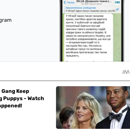
egram