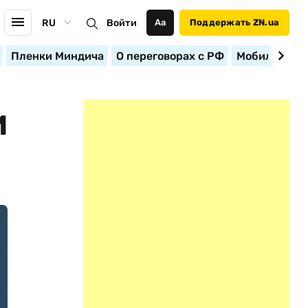
RU
Войти
Аа
Поддержать ZN.ua
Пленки Миндича
О переговорах с РФ
Мобилизация
И