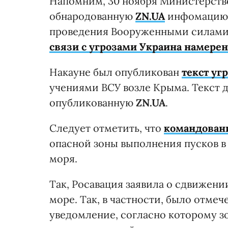
Напомним, 30 ноября Министерств
обнародованную
ZN.UA
инфомацию 
проведения Вооруженными силами 
связи с угрозами Украина намерен
Накауне был опубликован
текст уг
учениями ВСУ возле Крыма. Текст 
опубликованную
ZN.UA
.
Следует отметить, что
командован
опасной зоны выполнения пусков в
моря.
Так, Росавация заявила о сдвижени
море. Так, в частности, было отме
уведомление, согласно которому з