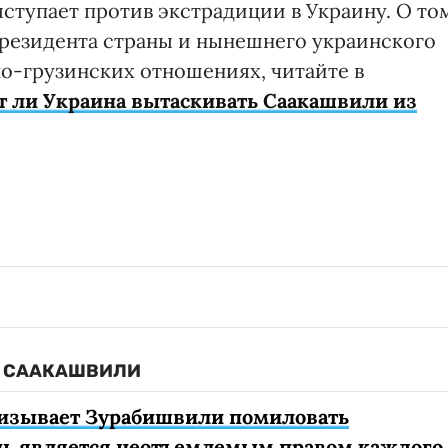
ыступает против экстрадиции в Украину. О то
президента страны и нынешнего украинского
но-грузинских отношениях, читайте в
т ли Украина вытаскивать Саакашвили из
Е СААКАШВИЛИ
ризывает Зурабишвили помиловать
нь является неотъемлемым правом каждого