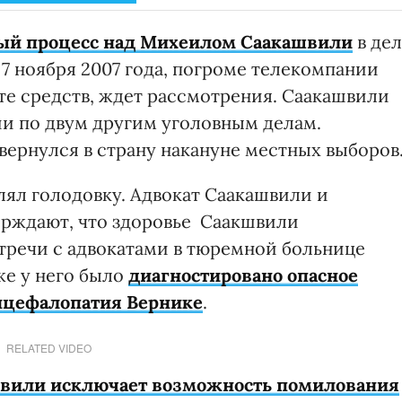
ный процесс над Михеилом Саакашвили
в дел
7 ноября 2007 года, погроме телекомпании
те средств, ждет рассмотрения. Саакашвили
ии по двум другим уголовным делам.
 вернулся в страну накануне местных выборов
лял голодовку. Адвокат Саакашвили и
рждают, что здоровье Саакшвили
стречи с адвокатами в тюремной больнице
же у него было
диагностировано опасное
энцефалопатия Вернике
.
RELATED VIDEO
вили исключает возможность помилования