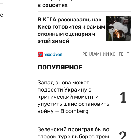
в соцсетях
е
В КГГА рассказали, как
Киев готовится к самым
сложным сценариям
этой зимой
.
ПОПУЛЯРНОЕ
Запад снова может
подвести Украину в
1
критический момент и
упустить шанс остановить
войну — Bloomberg
Зеленский проиграл бы во
2
втором туре выборов трем