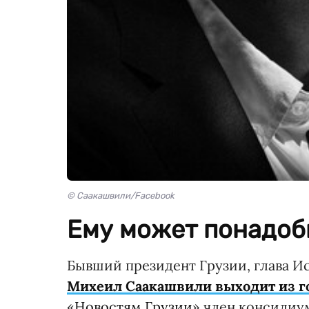
© Саакашвили/Facebook
Ему может понадоб
Бывший президент Грузии, глава 
Михеил Саакашвили выходит из г
«
Новостям Грузии
» член консилиу