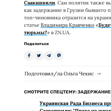
Саакашвили
. Сам политик также в
как задержание в Грузии бывшего 
топ-чиновника отразится на украи
статье
Владимира Кравченко
«
Буде
тюрьмы?
» в ZN.UA.
Поделиться
Подготовил/ла Ольга Чекис
СМОТРИТЕ СПЕЦТЕМУ: ЗАДЕРЖАНИ
Украинская Рада Бизнеса п
Саакашвили: "Право на жиз