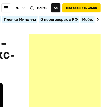
RU
Войти
Аа
Поддержать ZN.ua
Пленки Миндича
О переговорах с РФ
Мобилизация
 –
КС-