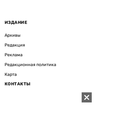
ИЗДАНИЕ
Архивы
Редакция
Реклама
Редакционная политика
Карта
КОНТАКТЫ
01010 Киев, ул. Князей Острожских, 19/1
Телефон редакции:
+380 (44) 280-04-85
Электронная почта редакции:
zn94@ukr.net
Электронная почта службы новостей:
editor@zn.ua