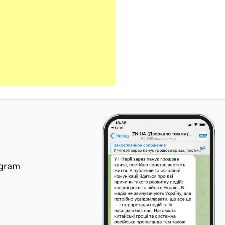
egram