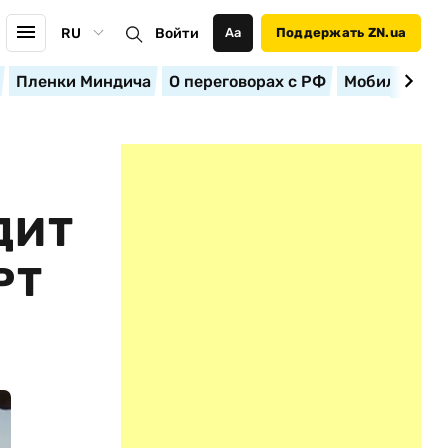
RU
Войти
Аа
Поддержать ZN.ua
Пленки Миндича
О переговорах с РФ
Мобилизация
ДИТ
РТ