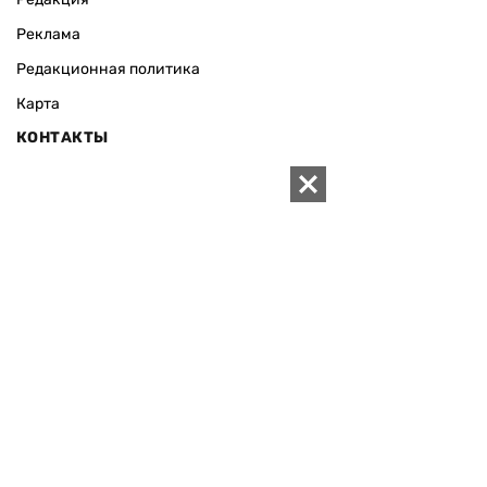
Реклама
Редакционная политика
Карта
КОНТАКТЫ
01010 Киев, ул. Князей Острожских, 19/1
Телефон редакции:
+380 (44) 280-04-85
Электронная почта редакции:
zn94@ukr.net
Электронная почта службы новостей:
editor@zn.ua
СОЦСЕТИ
ПОДДЕРЖАТЬ ZN.UA