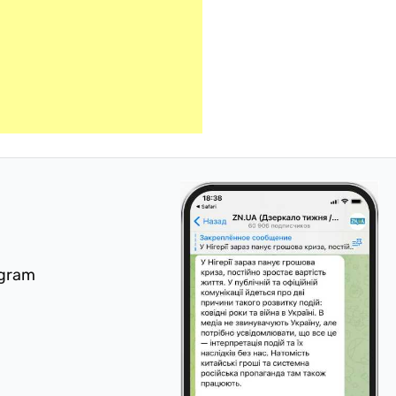
egram