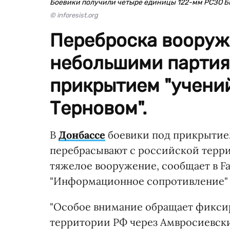
Боевики получили четыре единицы 122-мм РСЗО БМ
© inforesist.org
Переброска вооруж
небольшими партия
прикрытием "учений
Терновом".
В
Донбассе
боевики под прикрытием
перебрасывают с российской терри
тяжелое вооружение, сообщает в F
"Информационное сопротивление"
"Особое внимание обращает фиксир
территории РФ через Амвросиевски