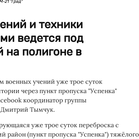
-21 "Град"
ений и техники
ми ведется под
 на полигоне в
 военных учений уже трое суток
тории через пункт пропуска "Успенка"
acebook координатор группы
 Дмитрий Тымчук.
ующаяся уже трое суток переброска с
й район (пункт пропуска "Успенка") тяжёлого