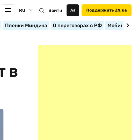
RU
Войти
Аа
Поддержать ZN.ua
Пленки Миндича
О переговорах с РФ
Мобилизация
Т В