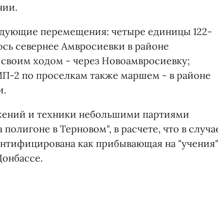
нии.
едующие перемещения: четыре единицы 122-
ось севернее Амвросиевки в районе
Б своим ходом - через Новоамвросиевку;
МП-2 по проселкам также маршем - в районе
и.
ужений и техники небольшими партиями
полигоне в Терновом", в расчете, что в случа
ентифицирована как прибывающая на "учения
Донбассе.