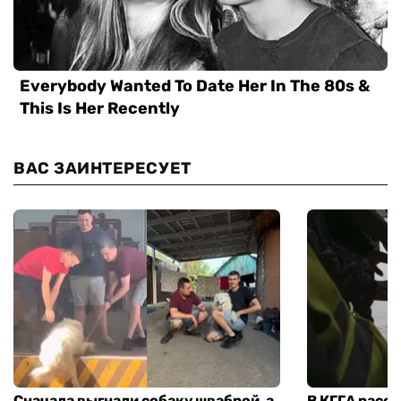
ВАС ЗАИНТЕРЕСУЕТ
Сначала выгнали собаку шваброй, а
В КГГА расск