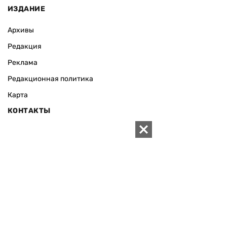
ИЗДАНИЕ
Архивы
Редакция
Реклама
Редакционная политика
Карта
КОНТАКТЫ
01010 Киев, ул. Князей Острожских, 19/1
Телефон редакции:
+380 (44) 280-04-85
Электронная почта редакции:
zn94@ukr.net
Электронная почта службы новостей:
editor@zn.ua
СОЦСЕТИ