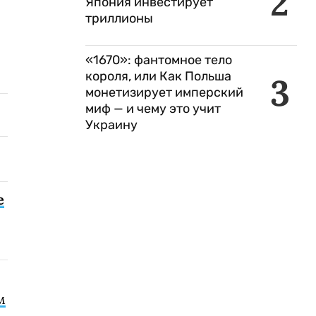
2
Япония инвестирует
триллионы
«1670»: фантомное тело
короля, или Как Польша
3
монетизирует имперский
миф — и чему это учит
Украину
е
м