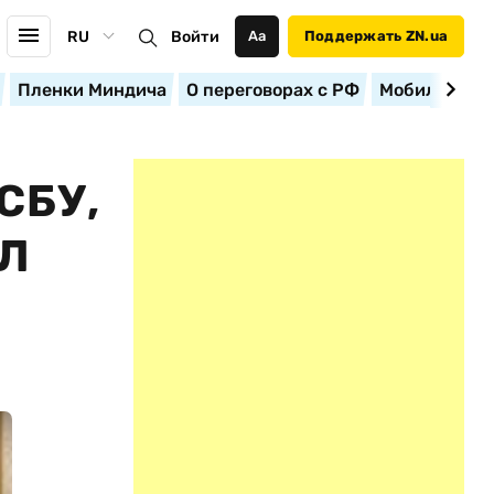
RU
Войти
Аа
Поддержать ZN.ua
Пленки Миндича
О переговорах с РФ
Мобилизация
СБУ,
АЛ