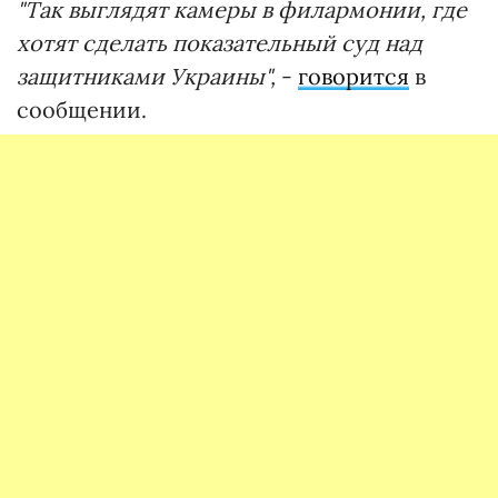
"Так выглядят камеры в филармонии, где
хотят сделать показательный суд над
защитниками Украины",
-
говорится
в
сообщении.