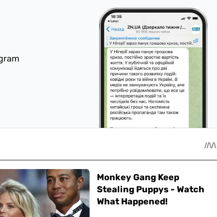
egram