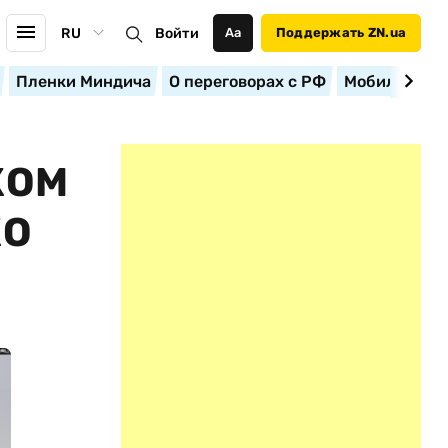
RU
Войти
Аа
Поддержать ZN.ua
Пленки Миндича
О переговорах с РФ
Мобилизация
КОМ
КО