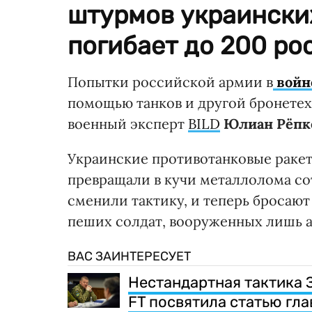
штурмов украински
погибает до 200 ро
Попытки российской армии в
войне
помощью танков и другой бронетех
военный эксперт
BILD
Юлиан Рёпк
Украинские противотанковые раке
превращали в кучи металлолома с
сменили тактику, и теперь бросают
пеших солдат, вооруженных лишь а
ВАС ЗАИНТЕРЕСУЕТ
Нестандартная тактика 
FT посвятила статью г