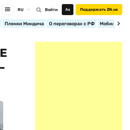
RU
Войти
Аа
Поддержать ZN.ua
Пленки Миндича
О переговорах с РФ
Мобилизация
Е
–