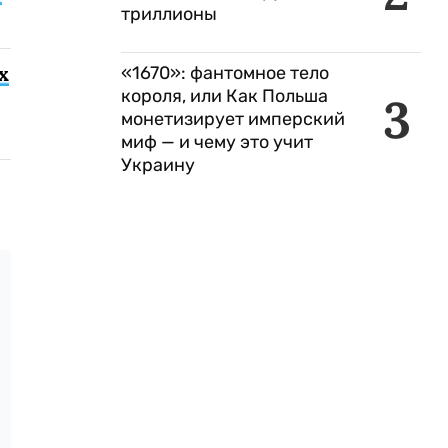
триллионы
х
«1670»: фантомное тело
короля, или Как Польша
3
монетизирует имперский
миф — и чему это учит
Украину