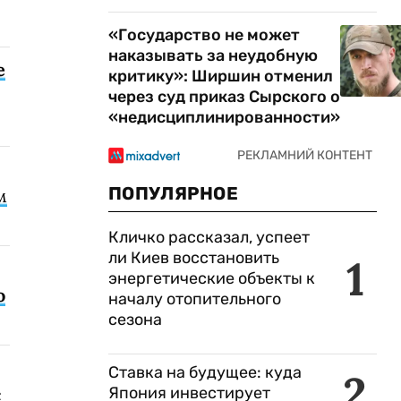
«Государство не может
наказывать за неудобную
е
критику»: Ширшин отменил
через суд приказ Сырского о
«недисциплинированности»
ПОПУЛЯРНОЕ
м
Кличко рассказал, успеет
ли Киев восстановить
1
энергетические объекты к
о
началу отопительного
сезона
Ставка на будущее: куда
2
Япония инвестирует
с