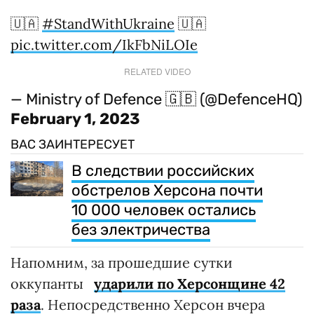
🇺🇦
#StandWithUkraine
🇺🇦
pic.twitter.com/IkFbNiLOIe
RELATED VIDEO
— Ministry of Defence 🇬🇧 (@DefenceHQ)
February 1, 2023
ВАС ЗАИНТЕРЕСУЕТ
В следствии российских
обстрелов Херсона почти
10 000 человек остались
без электричества
Напомним, за прошедшие сутки
оккупанты
ударили по Херсонщине 42
раза
. Непосредственно Херсон вчера